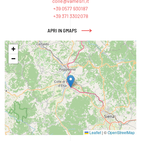
colle@vamesrl.it
+39 0577 930187
+39 371 3302078
APRI IN GMAPS
+
−
Leaflet
|
©
OpenStreetMap