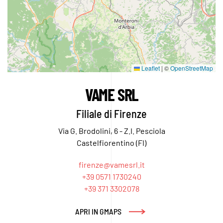
Leaflet
|
©
OpenStreetMap
VAME SRL
Filiale di Firenze
Via G. Brodolini, 6 - Z.I. Pesciola
Castelfiorentino (FI)
firenze@vamesrl.it
+39 0571 1730240
+39 371 3302078
APRI IN GMAPS