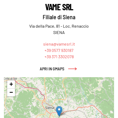
VAME SRL
Filiale di Siena
Via della Pace, 81 - Loc. Renaccio
SIENA
siena@vamesrl.it
+39 0577 930187
+39 371 3302078
APRI IN GMAPS
+
−