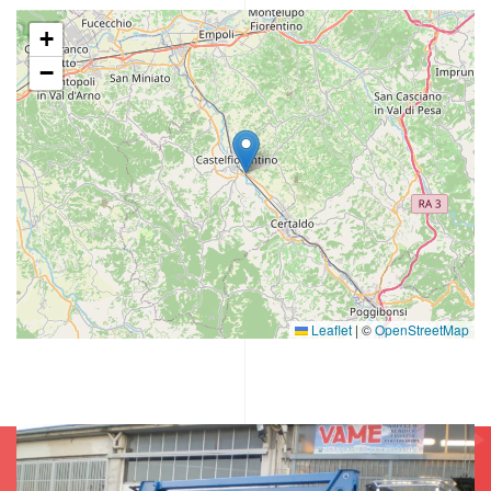
+
−
Leaflet
|
©
OpenStreetMap