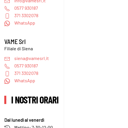
info@vamesrl.it
0577 930187
371 3302078
WhatsApp
VAME Srl
Filiale di Siena
siena@vamesrl.it
0577 930187
371 3302078
WhatsApp
I NOSTRI ORARI
Dal lunedì al venerdì
Mattino: 7:30-12:00