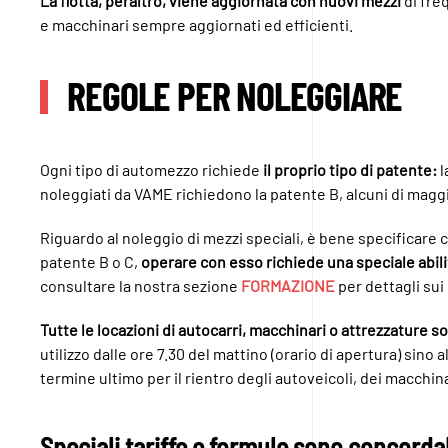
La flotta, peraltro, viene aggiornata con nuovi mezzi
di fre
e macchinari sempre aggiornati ed efficienti.
REGOLE PER NOLEGGIARE
Ogni tipo di automezzo richiede
il proprio tipo di patente:
l
noleggiati da VAME richiedono la patente B, alcuni di magg
Riguardo al noleggio di mezzi speciali, è bene specificare 
patente B o C,
operare con esso richiede una speciale abil
consultare la nostra sezione
FORMAZIONE
per dettagli sui
Tutte le locazioni di autocarri, macchinari o attrezzatur
utilizzo dalle ore 7.30 del mattino (orario di apertura) sino a
termine ultimo per il rientro degli autoveicoli, dei macchin
Speciali tariffe e formule sono concordab