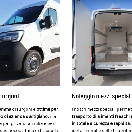
 furgoni
Noleggio mezzi speciali
amma di furgoni è
ottima per
I nostri mezzi speciali perm
po di azienda o artigiano,
ma
trasporto di alimenti freschi 
 per privati, famiglie e per
in totale sicurezza e rapidità.
 che necessitano di trasporti
isotermici alle celle frigorifer