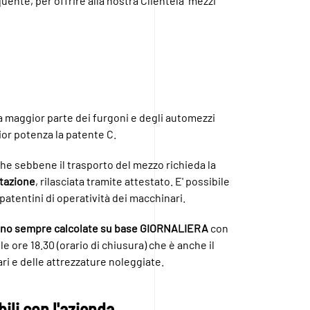
quente, per offrire alla nostra Clientela mezzi
a maggior parte dei furgoni e degli automezzi
ior potenza la patente C.
che sebbene il trasporto del mezzo richieda la
itazione
, rilasciata tramite attestato. E' possibile
 patentini di operatività dei macchinari.
e sono sempre calcolate su base GIORNALIERA
con
lle ore 18.30 (orario di chiusura) che è anche il
ari e delle attrezzature noleggiate.
ili con l'azienda.