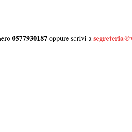
0577930187
segreteria@v
umero
oppure scrivi a